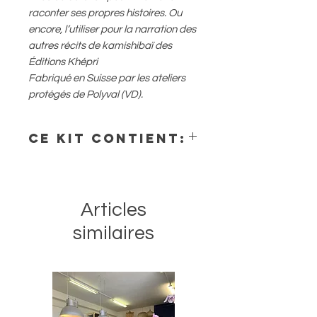
raconter ses propres histoires. Ou
encore, l’utiliser pour la narration des
autres récits de kamishibaï des
Éditions Khépri
Fabriqué en Suisse par les ateliers
protégés de Polyval (VD).
Ce kit contient:
* Un butaï des Editions Khepri
* 7 feuilles blanches pour la création
d’une histoire
Articles
* Un récit à titre d’exemple “le Lion &
la Souris”
similaires
* Une fable d’Ésope