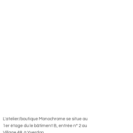
L'atelier/boutique Monochrome se situe au
1er étage du le bâtiment B, entrée n° 2 au
Village 48, à Yverdon.