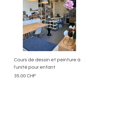
Cours de dessin et peinture à
Ateliers pour les jeunes
l'unité pour enfant
ans
Prix
Prix
35.00 CHF
70.00 CHF