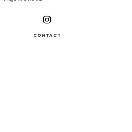
Ouvert du lundi au samedi sur rendez-vous
CONTACT
Av. de Grandson 48,
Bâtiment B > entrée n°2
1400 Yverdon-les-Bains
+41 78 668 07 44
info@monochrome.ch
Nous contacter
Services
Matériel artistique