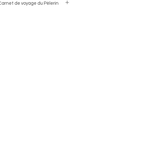
 Carnet de voyage du Pèlerin
x21cm env. - 272p. de différents
n et amulette cuir. Couv. souple,
é doré. Fait main au Népal.
cm env.