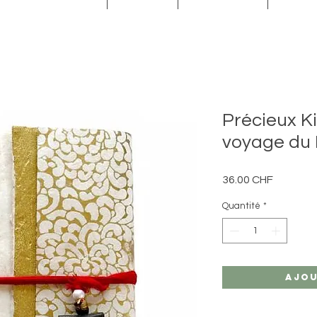
Précieux K
voyage du 
Prix
36.00 CHF
Quantité
*
Ajou