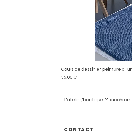
Cours de dessin et peinture à l'u
Prix
35.00 CHF
L'atelier/boutique Monochrome 
Ouvert du lundi au samedi sur
CONTACT