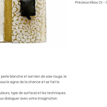
Précieux Kikou Or -
Carnet de voyage 16
types de papiers. Lie
papier Lokta, imprim
Blanc et or - 16x21
perle blanche et son lien de soie rouge, le
ous le signe de la chance et se fait le
 couleurs, type de surface) et les techniques
eux dialoguer avec votre imagination.