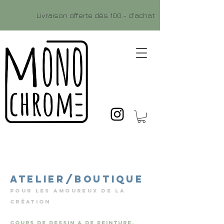
Livraison offerte dès 100.- d'achat
Atelier/Boutique
Pour les amoureux de la
création
cours de dessin & de peinture,