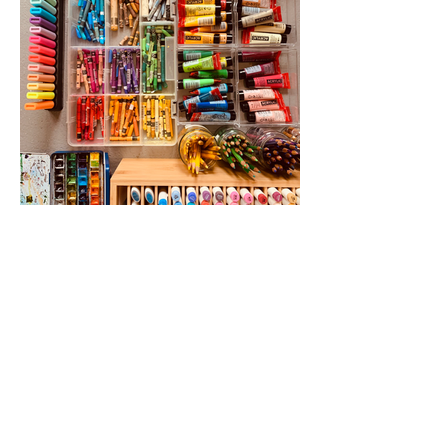
L'atelier/boutique Monochrome se situe au
1er étage du le bâtiment B, entrée n° 2 au
Village 48, à Yverdon.
Ouvert du lundi au samedi sur rendez-vous
CONTACT