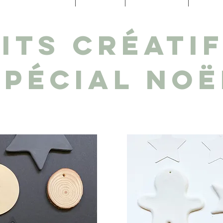
ITS CRéATI
spécial NOË