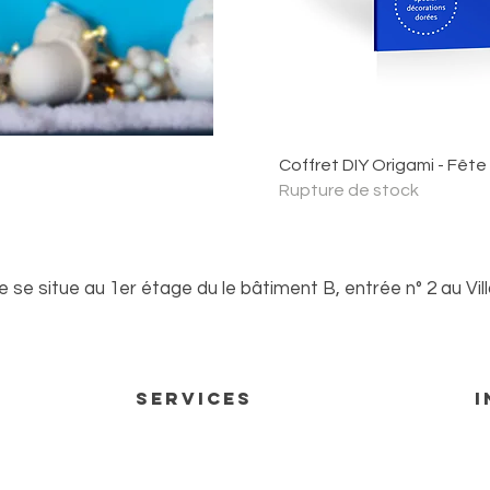
pide
Ape
Coffret DIY Origami - Fête
Rupture de stock
se situe au 1er étage du le bâtiment B, entrée n° 2 au Vil
 rendez-vous
Services
I
Matériel artistique
Co
Matériel artistique artisanal
Me