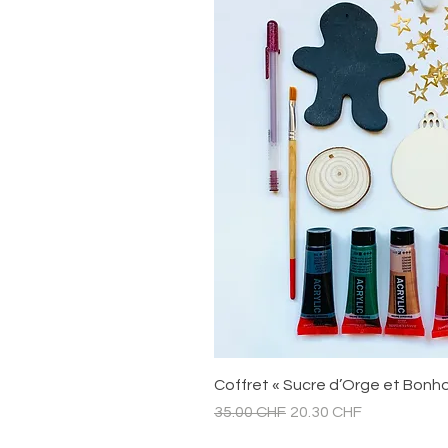
Aperçu ra
Coffret « Sucre d’Orge et Bonh
Prix original
Prix promotionnel
35.00 CHF
20.30 CHF