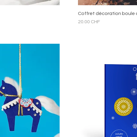
pide
Ape
Coffret décoration boule
Prix
20.00 CHF