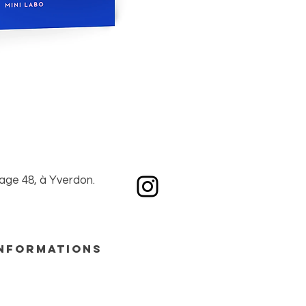
rçu rapide
lage 48, à Yverdon.
nformations
nditions générales de ventes
ntions légales