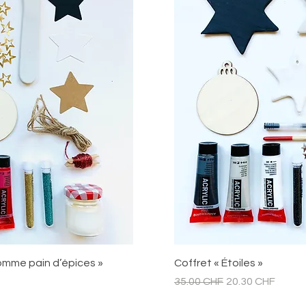
pide
Ape
omme pain d’épices »
Coffret « Étoiles »
Prix original
Prix promotionn
35.00 CHF
20.30 CHF