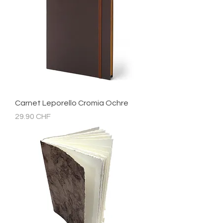
Carnet Leporello Cromia Ochre
Prix
29.90 CHF