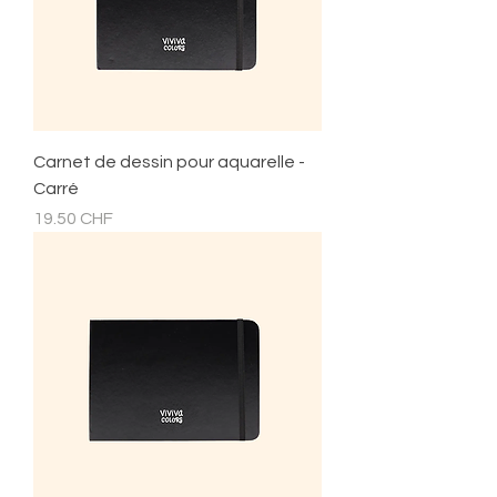
Carnet de dessin pour aquarelle -
Carré
Prix
19.50 CHF