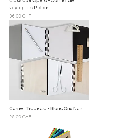
Classique Opéra - Carnet de
voyage du Pèlerin
Prix
36.00 CHF
Carnet Trapecio - Blanc Gris Noir
Prix
25.00 CHF