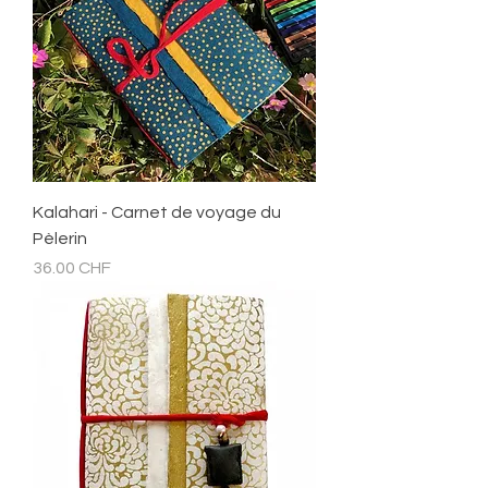
Kalahari - Carnet de voyage du
Pèlerin
Prix
36.00 CHF