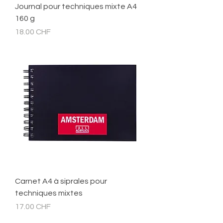
Journal pour techniques mixte A4
160 g
Prix
18.00 CHF
Carnet A4 à siprales pour
techniques mixtes
Prix
17.00 CHF