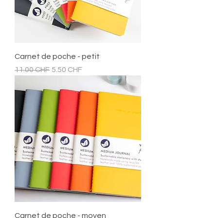
Carnet de poche - petit
Prix original
Prix promotionnel
11.00 CHF
5.50 CHF
Carnet de poche - moyen