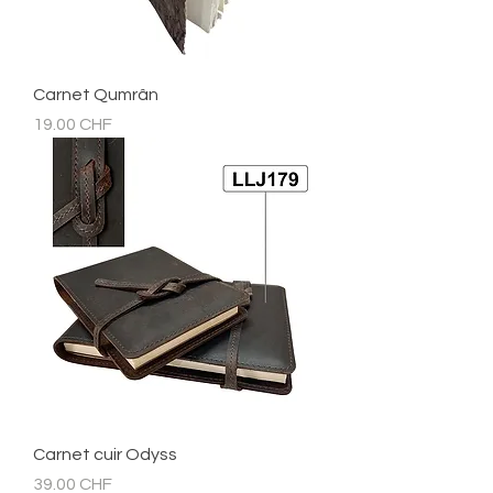
Carnet Qumrân
Prix
19.00 CHF
Carnet cuir Odyss
Prix
39.00 CHF