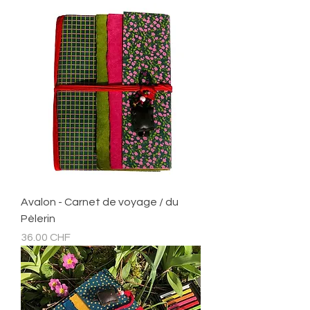
Avalon - Carnet de voyage / du
Pèlerin
Prix
36.00 CHF