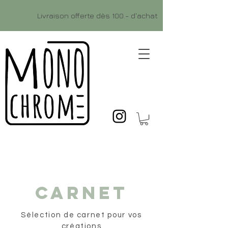
Livraison offerte dès 100.- d'achat
CARNET
Sélection de carnet pour vos
créations