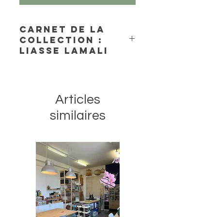
Carnet de la
collection :
Liasse LAMALI
180 pages de papier 100% chiffon
de coton, bords frangés.
Dimension environ : 18x24cm
Articles
Le carnet est fait main en Inde
similaires