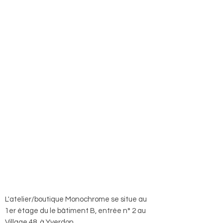
L'atelier/boutique Monochrome se situe au
1er étage du le bâtiment B, entrée n° 2 au
Village 48, à Yverdon.