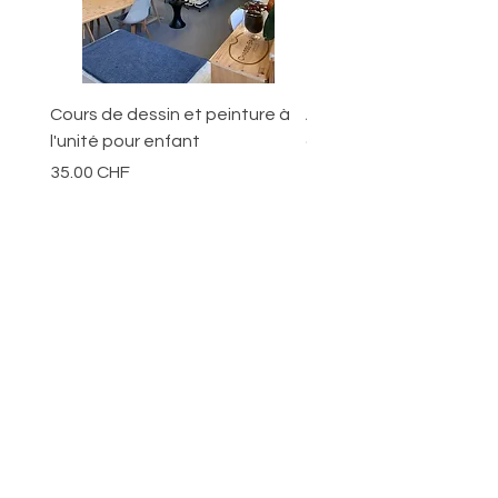
Cours de dessin et peinture à
Ateliers pour les jeunes
l'unité pour enfant
ans
Prix
Prix
35.00 CHF
70.00 CHF