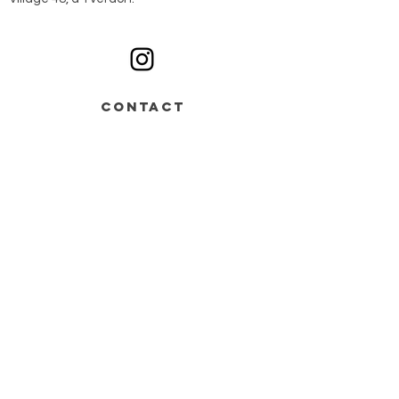
Ouvert du lundi au samedi sur rendez-vous
CONTACT
Av. de Grandson 48,
Bâtiment B > entrée n°2
1400 Yverdon-les-Bains
+41 78 668 07 44
info@monochrome.ch
Nous contacter
Services
Matériel artistique