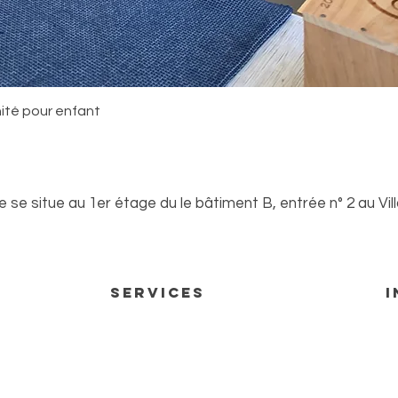
Aperçu rapide
nité pour enfant
se situe au 1er étage du le bâtiment B, entrée n° 2 au Vil
 rendez-vous
Services
I
Matériel artistique
Co
Matériel artistique artisanal
Me
Cours de dessin/peinture
Po