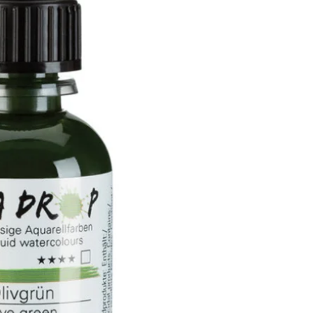
Aquarelle à base de 
prêtes à l'emploi et d
24 couleurs sans ca
opaque
Excellente résist
couleurs ont une 
étoiles
Idéal pour la pein
urbain, la calligra
Peuvent être com
Convient à tous l
pré-apprêtées
Dans des flacons 
de 30ml