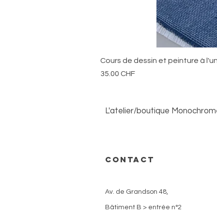
Cours de dessin et peinture à l'u
Prix
35.00 CHF
L'atelier/boutique Monochrome 
Ouvert du lundi au samedi sur
CONTACT
Nous contacter
Av. de Grandson 48,
Bâtiment B > entrée n°2