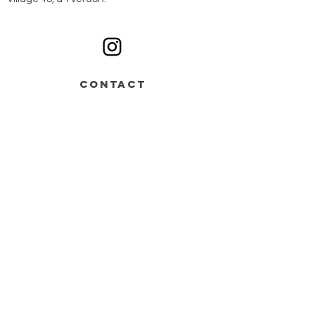
Ouvert du lundi au samedi sur rendez-vous
CONTACT
Av. de Grandson 48,
Bâtiment B > entrée n°2
1400 Yverdon-les-Bains
+41 78 668 07 44
info@monochrome.ch
Nous contacter
Services
Matériel artistique