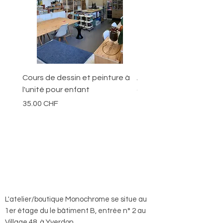
Cours de dessin et peinture à
Ateliers pour les jeunes
l'unité pour enfant
ans
Prix
Prix
35.00 CHF
70.00 CHF
L'atelier/boutique Monochrome se situe au
1er étage du le bâtiment B, entrée n° 2 au
Village 48, à Yverdon.