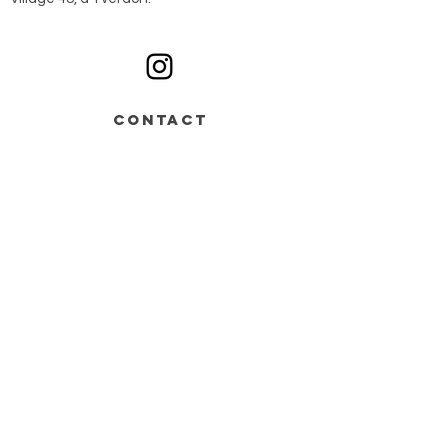
Ouvert du lundi au samedi sur rendez-vous
CONTACT
Av. de Grandson 48,
Bâtiment B > entrée n°2
1400 Yverdon-les-Bains
+41 78 668 07 44
info@monochrome.ch
Nous contacter
Services
Matériel artistique