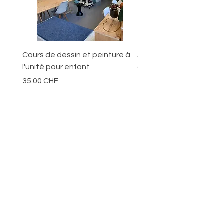
Cours de dessin et peinture à
Ateliers pour les jeunes
l'unité pour enfant
ans
Prix
Prix
35.00 CHF
70.00 CHF