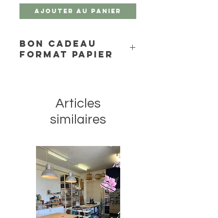
Ajouter au panier
Bon Cadeau
format papier
Ce bon cadeau format papier vous
sera envoyé par courrier.
Il est valable pour un forfait 10 cours
Articles
de dessin/peinture pour un adulte.
10 x 2h de cours (mardi, jeudi ou
similaires
vendredi) sur réservation.
Matériel inclus