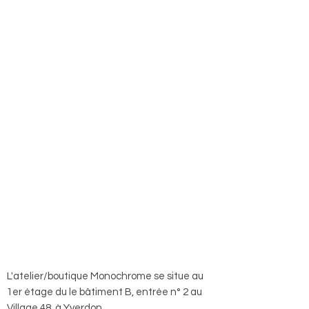
L'atelier/boutique Monochrome se situe au
1er étage du le bâtiment B, entrée n° 2 au
Village 48, à Yverdon.