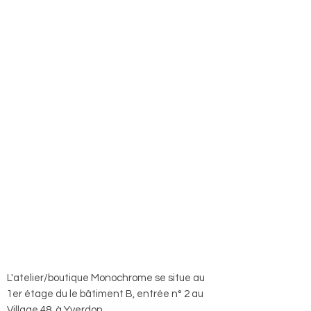
L'atelier/boutique Monochrome se situe au
1er étage du le bâtiment B, entrée n° 2 au
Village 48, à Yverdon.