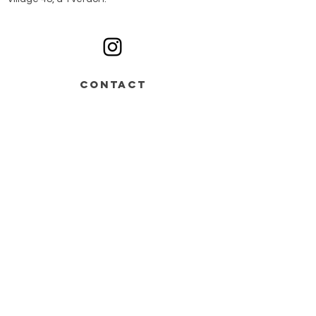
Ouvert du lundi au samedi sur rendez-vous
CONTACT
Av. de Grandson 48,
Bâtiment B > entrée n°2
1400 Yverdon-les-Bains
+41 78 668 07 44
info@monochrome.ch
Nous contacter
Services
Matériel artistique