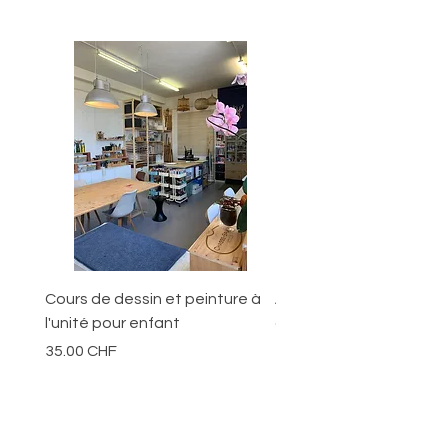
Cours de dessin et peinture à
Ateliers pour les jeunes
l'unité pour enfant
ans
Prix
Prix
35.00 CHF
70.00 CHF