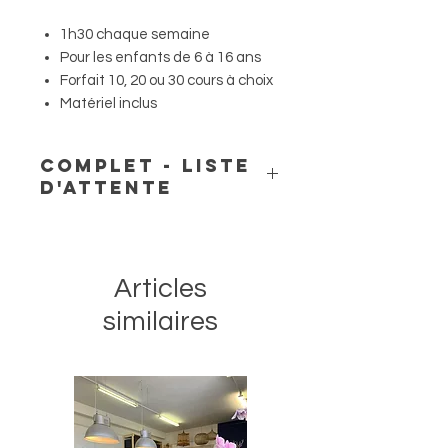
1h30 chaque semaine
Pour les enfants de 6 à 16 ans
Forfait 10, 20 ou 30 cours à choix
Matériel inclus
COMPLET - Liste
d'attente
Merci de cliquer sur le lien ci-dessus
(Me notifier lorsque cet article est
disponible) et laisser votre email
Articles
pour placer un enfant sur la liste
d'attente pour la prochaine session
similaires
qui début en janvier 2027.