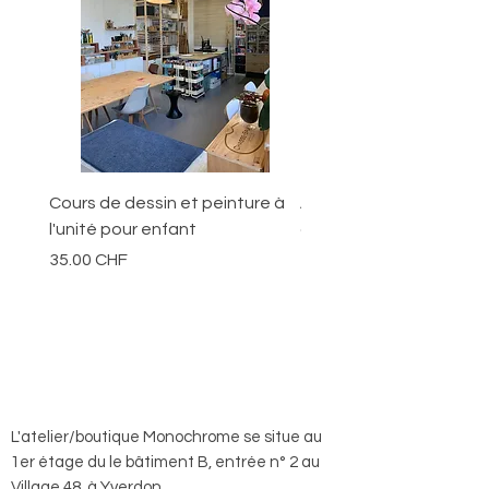
Cours de dessin et peinture à
Ateliers pour les jeunes
l'unité pour enfant
ans
Prix
Prix
35.00 CHF
70.00 CHF
L'atelier/boutique Monochrome se situe au
1er étage du le bâtiment B, entrée n° 2 au
Village 48, à Yverdon.