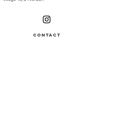
Ouvert du lundi au samedi sur rendez-vous
CONTACT
Av. de Grandson 48,
Bâtiment B > entrée n°2
1400 Yverdon-les-Bains
+41 78 668 07 44
info@monochrome.ch
Nous contacter
Services
Matériel artistique