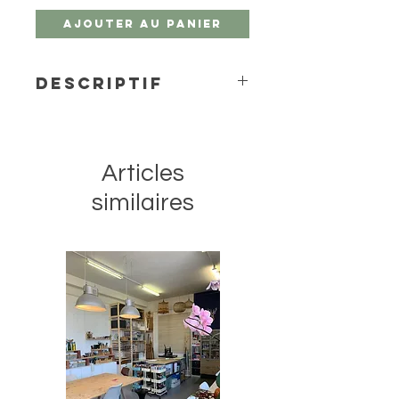
Ajouter au panier
Descriptif
L'aquarelle Van Gogh est une
gamme de peintures de qualité
étudiant et artiste. Les couleurs sont
Articles
brillantes, transparentes et intenses,
au pouvoir colorant élevé. Cette
similaires
aquarelle se travaille et se mélange
aisément grâce à sa pureté et à sa
viscosité uniforme. Fièrement
produit aux Pays-Bas avec un
contrôle qualité rigoureux pour une
qualité constante à chaque achat.
Ce godet de Buff Titane 291 est
composé avec des pigments
PW6/PBr7, est transparent et
possède un degré de résistance à
la lumière +++ (plus de 100 ans dans