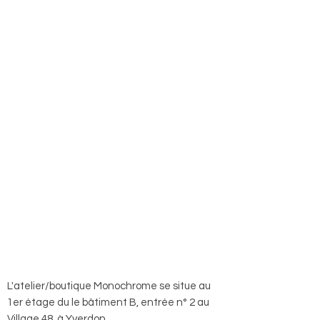
L'atelier/boutique Monochrome se situe au
1er étage du le bâtiment B, entrée n° 2 au
Village 48, à Yverdon.