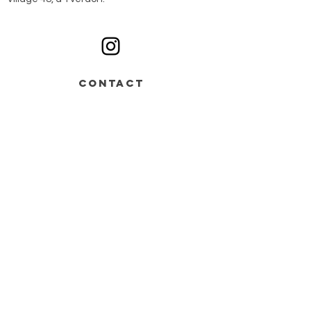
Ouvert du lundi au samedi sur rendez-vous
CONTACT
Av. de Grandson 48,
Bâtiment B > entrée n°2
1400 Yverdon-les-Bains
+41 78 668 07 44
info@monochrome.ch
Nous contacter
Services
Matériel artistique