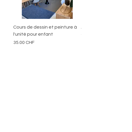
des conditions de musée).
Cours de dessin et peinture à
Ateliers pour les jeunes
l'unité pour enfant
ans
Prix
Prix
35.00 CHF
70.00 CHF