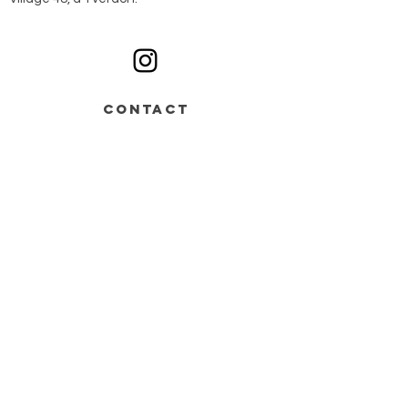
Ouvert du lundi au samedi sur rendez-vous
CONTACT
Av. de Grandson 48,
Bâtiment B > entrée n°2
1400 Yverdon-les-Bains
+41 78 668 07 44
info@monochrome.ch
Nous contacter
Services
Matériel artistique