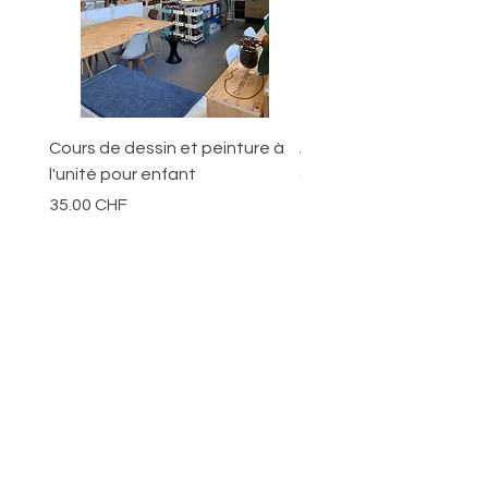
Cours de dessin et peinture à
Ateliers pour les jeunes
l'unité pour enfant
ans
Prix
Prix
35.00 CHF
70.00 CHF