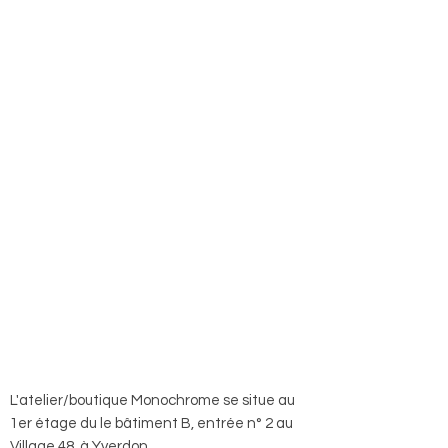
L'atelier/boutique Monochrome se situe au
1er étage du le bâtiment B, entrée n° 2 au
Village 48, à Yverdon.