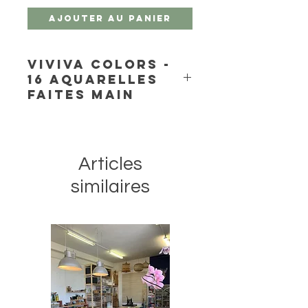
Ajouter au panier
Viviva Colors -
16 aquarelles
faites main
Ce petit coffret joyeux contient 16
couleurs ultra-pigmentées qui
capturent l'essence du printemps
Articles
sur votre palette. Elles sont si riches
et vibrantes que vous croirez
similaires
qu'elles prennent vie.
16 couleurs incroyablement
vibrantes