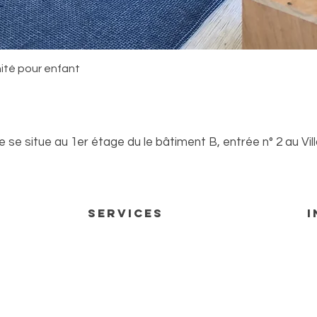
Aperçu rapide
nité pour enfant
se situe au 1er étage du le bâtiment B, entrée n° 2 au Vil
 rendez-vous
Services
I
Matériel artistique
Co
Matériel artistique artisanal
Me
Cours de dessin/peinture
Po
Atelier de Journal Créatif®
Av