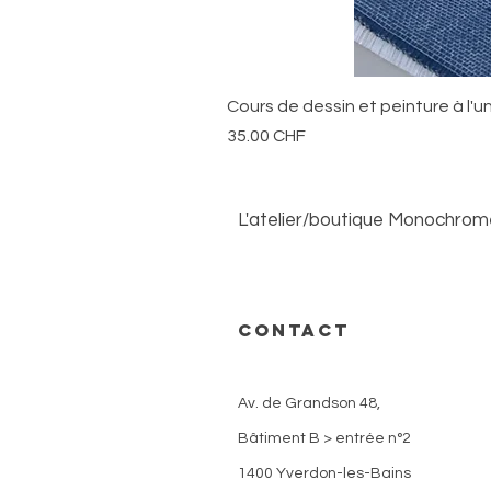
Cours de dessin et peinture à l'u
Prix
35.00 CHF
L'atelier/boutique Monochrome 
Ouvert du lundi au samedi sur
CONTACT
Nous contacter
Av. de Grandson 48,
Bâtiment B > entrée n°2
1400 Yverdon-les-Bains