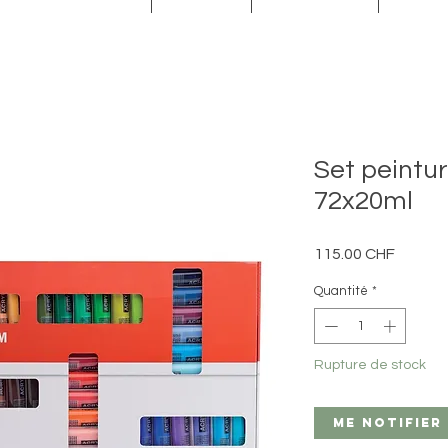
Set peintur
72x20ml
Prix
115.00 CHF
Quantité
*
Rupture de stock
Me notifier