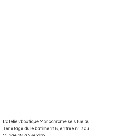
L'atelier/boutique Monochrome se situe au
1er étage du le bâtiment B, entrée n° 2 au
Village 48, à Yverdon.