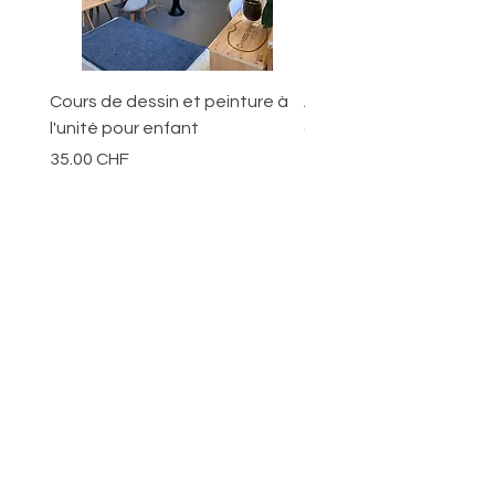
des conditions de musée).
Cours de dessin et peinture à
Ateliers pour les jeunes
l'unité pour enfant
ans
Prix
Prix
35.00 CHF
70.00 CHF