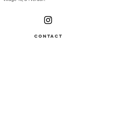
Ouvert du lundi au samedi sur rendez-vous
CONTACT
Av. de Grandson 48,
Bâtiment B > entrée n°2
1400 Yverdon-les-Bains
+41 78 668 07 44
info@monochrome.ch
Nous contacter
Services
Matériel artistique