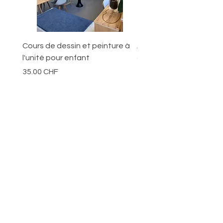
100 ans dans des conditions de
musée).
Cours de dessin et peinture à
Ateliers pour les jeunes
l'unité pour enfant
ans
Prix
Prix
35.00 CHF
70.00 CHF