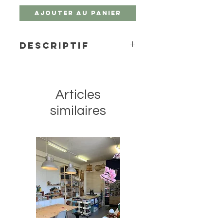
Ajouter au panier
Descriptif
L'aquarelle Van Gogh est une
gamme de peintures de qualité
étudiant et artiste. Les couleurs sont
Articles
brillantes, transparentes et intenses,
au pouvoir colorant élevé. Cette
similaires
aquarelle se travaille et se mélange
aisément grâce à sa pureté et à sa
viscosité uniforme. Fièrement
produit aux Pays-Bas avec un
contrôle qualité rigoureux pour une
qualité constante à chaque achat.
Ce godet de Cuivre 805 est
composé avec des pigments
PW20/PW15/PW6/PR101, est semi-
opaque et possède un degré de
résistance à la lumière +++ (plus de