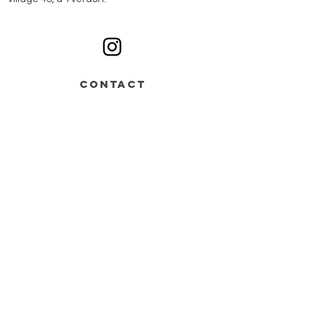
Ouvert du lundi au samedi sur rendez-vous
CONTACT
Av. de Grandson 48,
Bâtiment B > entrée n°2
1400 Yverdon-les-Bains
+41 78 668 07 44
info@monochrome.ch
Nous contacter
Services
Matériel artistique