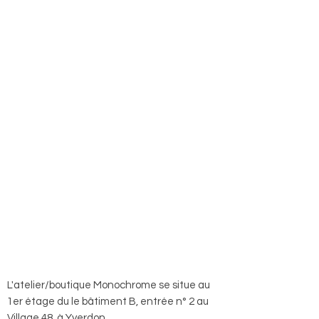
L'atelier/boutique Monochrome se situe au
1er étage du le bâtiment B, entrée n° 2 au
Village 48, à Yverdon.