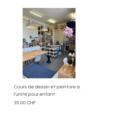
Cours de dessin et peinture à
Ateliers pour les jeunes
l'unité pour enfant
ans
Prix
Prix
35.00 CHF
70.00 CHF