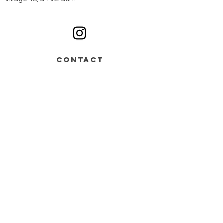
Ouvert du lundi au samedi sur rendez-vous
CONTACT
Av. de Grandson 48,
Bâtiment B > entrée n°2
1400 Yverdon-les-Bains
+41 78 668 07 44
info@monochrome.ch
Nous contacter
Services
Matériel artistique