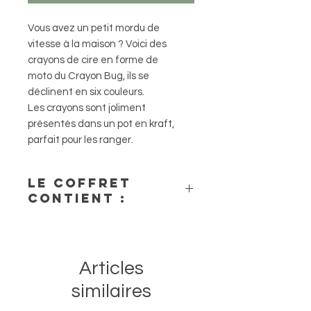
Vous avez un petit mordu de
vitesse à la maison ? Voici des
crayons de cire en forme de
moto du Crayon Bug, ils se
déclinent en six couleurs.
Les crayons sont joliment
présentés dans un pot en kraft,
parfait pour les ranger.
Le coffret
contient :
* 6 crayons de cire en forme de moto
faits à la main
Articles
* Pot en kraft recyclable
similaires