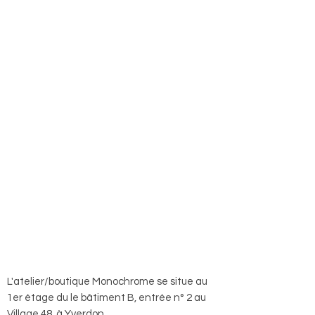
L'atelier/boutique Monochrome se situe au
1er étage du le bâtiment B, entrée n° 2 au
Village 48, à Yverdon.