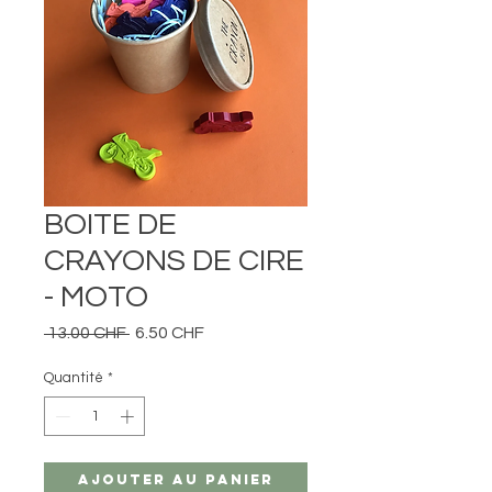
BOITE DE
CRAYONS DE CIRE
- MOTO
Prix
Prix
 13.00 CHF 
6.50 CHF
original
promotionnel
Quantité
*
Ajouter au panier