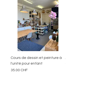
Cours de dessin et peinture à
Ateliers pour les jeunes
l'unité pour enfant
ans
Prix
Prix
35.00 CHF
70.00 CHF