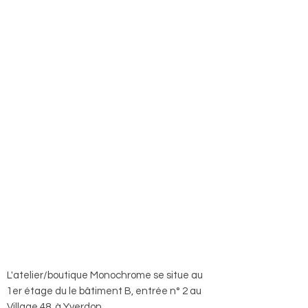
L'atelier/boutique Monochrome se situe au
1er étage du le bâtiment B, entrée n° 2 au
Village 48, à Yverdon.