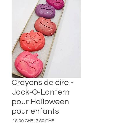
Crayons de cire -
Jack-O-Lantern
pour Halloween
pour enfants
Prix
Prix
 15.00 CHF 
7.50 CHF
original
promotionnel