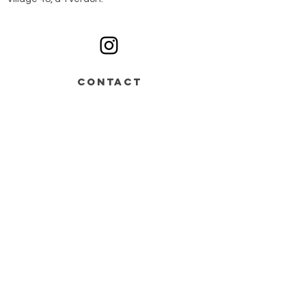
Ouvert du lundi au samedi sur rendez-vous
CONTACT
Av. de Grandson 48,
Bâtiment B > entrée n°2
1400 Yverdon-les-Bains
+41 78 668 07 44
info@monochrome.ch
Nous contacter
Services
Matériel artistique