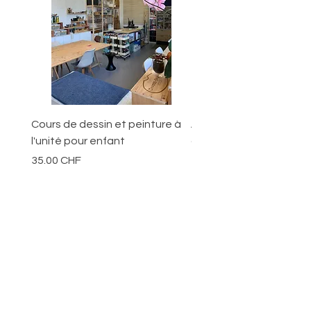
Cours de dessin et peinture à
Ateliers pour les jeunes
l'unité pour enfant
ans
Prix
Prix
35.00 CHF
70.00 CHF