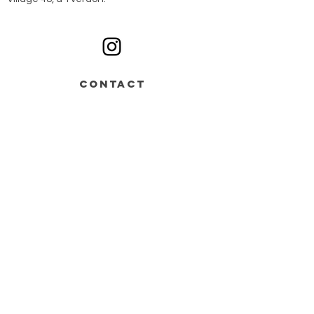
Ouvert du lundi au samedi sur rendez-vous
CONTACT
Av. de Grandson 48,
Bâtiment B > entrée n°2
1400 Yverdon-les-Bains
+41 78 668 07 44
info@monochrome.ch
Nous contacter
Services
Matériel artistique