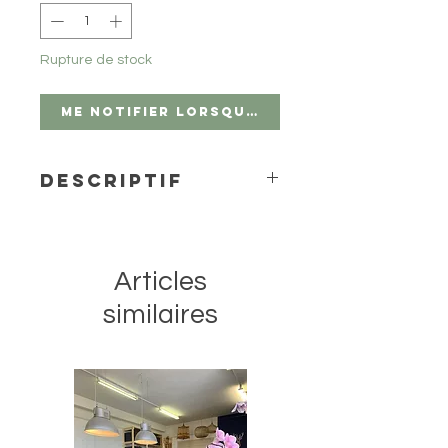
Rupture de stock
Me notifier lorsque cet article est di
Descriptif
Des couleurs à effets de granulation
exceptionnels viennent élargir la
gamme de l'aquarelle Horadam de
Articles
Schmincke.
L’apparition de la texture des
similaires
couleurs varie en fonction du support
et de la quantité d'eau utilisée.
1/2 godet