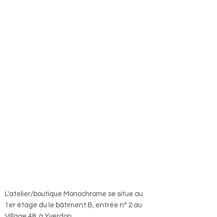
L'atelier/boutique Monochrome se situe au
1er étage du le bâtiment B, entrée n° 2 au
Village 48, à Yverdon.