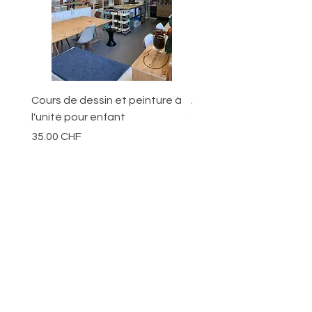
Cours de dessin et peinture à
Ateliers pour les jeunes
l'unité pour enfant
ans
Prix
Prix
35.00 CHF
70.00 CHF