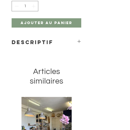
Ajouter au panier
Descriptif
Des couleurs à effets de granulation
exceptionnels viennent élargir la
gamme de l'aquarelle Horadam de
Articles
Schmincke.
L’apparition de la texture des
similaires
couleurs varie en fonction du support
et de la quantité d'eau utilisée.
1/2 godet