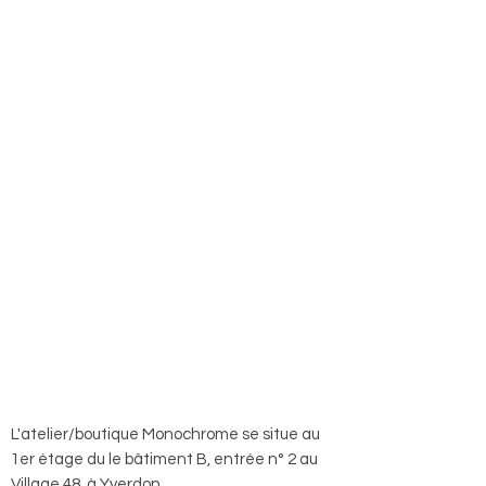
L'atelier/boutique Monochrome se situe au
1er étage du le bâtiment B, entrée n° 2 au
Village 48, à Yverdon.