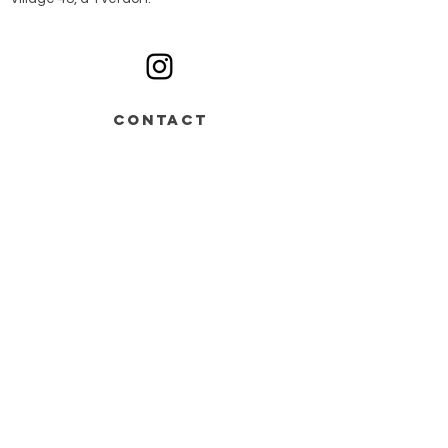
Ouvert du lundi au samedi sur rendez-vous
CONTACT
Av. de Grandson 48,
Bâtiment B > entrée n°2
1400 Yverdon-les-Bains
+41 78 668 07 44
info@monochrome.ch
Nous contacter
Services
Matériel artistique