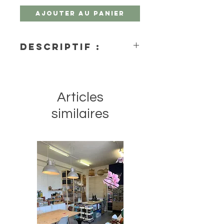
Ajouter au panier
Descriptif :
L'aquarelle Van Gogh est une
gamme de peintures de qualité
étudiant et artiste. Les couleurs sont
Articles
brillantes, transparentes et intenses,
au pouvoir colorant élevé.
similaires
La plupart des couleurs sont
classées avec le plus haut degré de
résistance à la lumière +++ plus de
100 ans dans des conditions de
musée avec quelques couleurs
notées juste un degré en dessous à
++ 25-100 ans dans des conditions
de musée.
Ce set de couleurs à l'eau de 12
godets est emballé dans une boîte
en plastique, et inclut également un