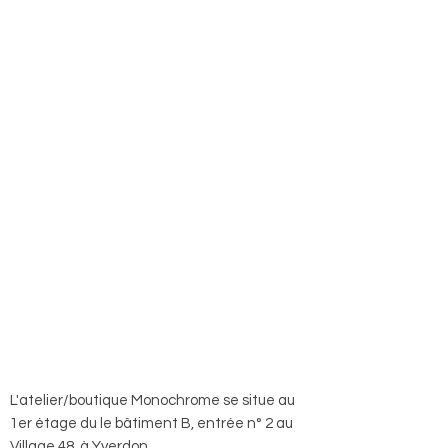
L'atelier/boutique Monochrome se situe au
1er étage du le bâtiment B, entrée n° 2 au
Village 48, à Yverdon.