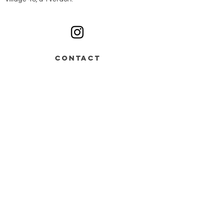
Ouvert du lundi au samedi sur rendez-vous
CONTACT
Av. de Grandson 48,
Bâtiment B > entrée n°2
1400 Yverdon-les-Bains
+41 78 668 07 44
info@monochrome.ch
Nous contacter
Services
Matériel artistique